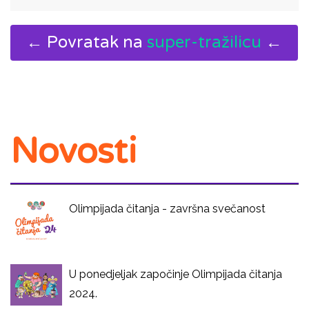
← Povratak na
super-tražilicu
←
Novosti
Olimpijada čitanja - završna svečanost
U ponedjeljak započinje Olimpijada čitanja
2024.