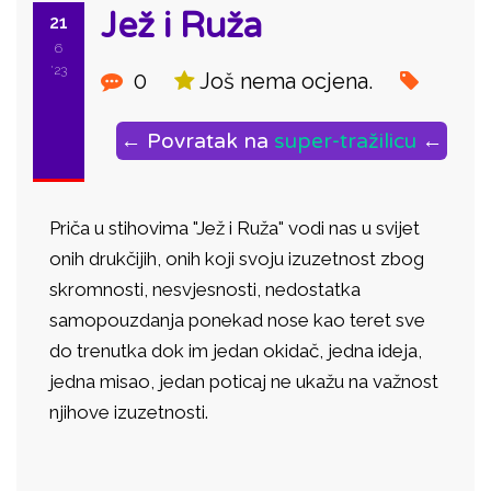
Jež i Ruža
21
6
'23
0
Još nema ocjena.
← Povratak na
super-tražilicu
←
Priča u stihovima "Jež i Ruža" vodi nas u svijet
onih drukčijih, onih koji svoju izuzetnost zbog
skromnosti, nesvjesnosti, nedostatka
samopouzdanja ponekad nose kao teret sve
do trenutka dok im jedan okidač, jedna ideja,
jedna misao, jedan poticaj ne ukažu na važnost
njihove izuzetnosti.
ID: