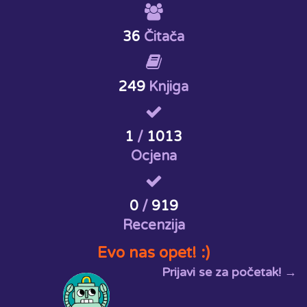
36
Čitača
249
Knjiga
1
/
1013
Ocjena
0
/
919
Recenzija
Evo nas opet! :)
Prijavi se za početak! →