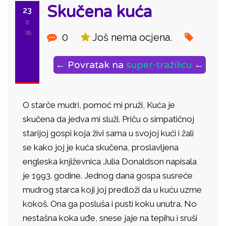
Skučena kuća
23
6
'25
0
Još nema ocjena.
← Povratak na
super-tražilicu
←
O starče mudri, pomoć mi pruži, Kuća je
skučena da jedva mi služi. Priču o simpatičnoj
starijoj gospi koja živi sama u svojoj kući i žali
se kako joj je kuća skučena, proslavljena
engleska književnica Julia Donaldson napisala
je 1993. godine. Jednog dana gospa susreće
mudrog starca koji joj predloži da u kuću uzme
kokoš. Ona ga posluša i pusti koku unutra. No
nestašna koka uđe, snese jaje na tepihu i sruši