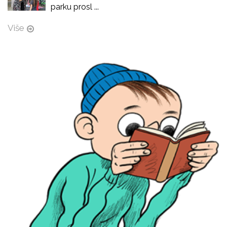
parku prosl ...
Više