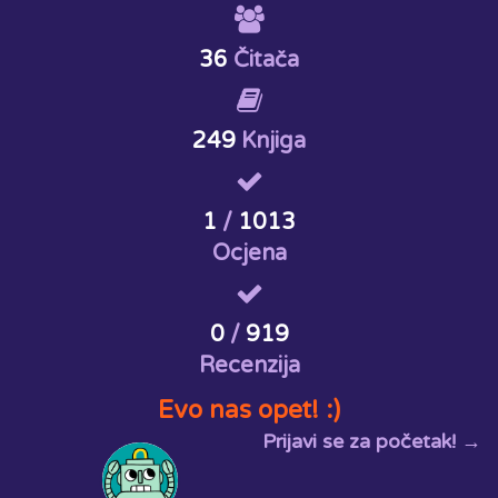
36
Čitača
249
Knjiga
1
/
1013
Ocjena
0
/
919
Recenzija
Evo nas opet! :)
Prijavi se za početak! →