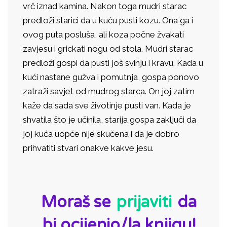
vrč iznad kamina. Nakon toga mudri starac
predloži starici da u kuću pusti kozu. Ona ga i
ovog puta posluša, ali koza počne žvakati
zavjesu i grickati nogu od stola. Mudri starac
predloži gospi da pusti još svinju i kravu. Kada u
kući nastane gužva i pomutnja, gospa ponovo
zatraži savjet od mudrog starca. On joj zatim
kaže da sada sve životinje pusti van. Kada je
shvatila što je učinila, starija gospa zaključi da
joj kuća uopće nije skučena i da je dobro
prihvatiti stvari onakve kakve jesu.
ID:
Moraš se
prijaviti
da
bi ocijenio/la knjigu!